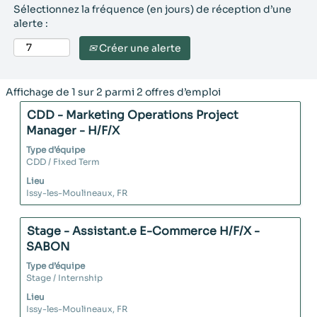
Sélectionnez la fréquence (en jours) de réception d’une
alerte :
Créer une alerte
Résultats
Affichage de 1 sur 2 parmi 2 offres d’emploi
de
Titre
Sélectionnez
CDD - Marketing Operations Project
la
avec
Manager - H/F/X
recherche
la
pour
Type d’équipe
barre
"".
CDD / Fixed Term
d’espacement
Affichage
Lieu
pour
de
Issy-les-Moulineaux, FR
afficher
1
tout
sur
le
Titre
Sélectionnez
Stage - Assistant.e E-Commerce H/F/X -
2
contenu
avec
SABON
parmi
des
la
2
Type d’équipe
informations
barre
offres
Stage / Internship
d’emploi.
d’espacement
d’emploi
Lieu
pour
Utilisez
Issy-les-Moulineaux, FR
afficher