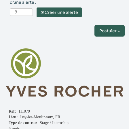
d’une alerte :
Créer une alerte
Postuler »
Réf:
111079
Lieu:
Issy-les-Moulineaux, FR
Type de contrat:
Stage / Internship
6 mois