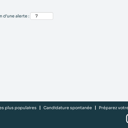
 d’une alerte :
les plus populaires
Candidature spontanée
Préparez votr
S
’
o
u