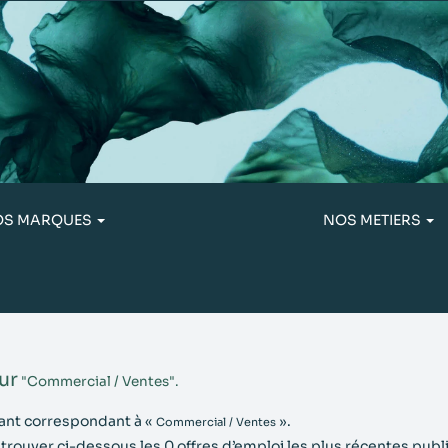
OS MARQUES
NOS METIERS
le)
ur
"Commercial / Ventes".
cant correspondant à «
».
Commercial / Ventes
z trouver ci-dessous les 0 offres d’emploi les plus récentes pub