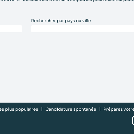
Rechercher par pays ou ville
les plus populaires
Candidature spontanée
Préparez votr
S
’
o
u
v