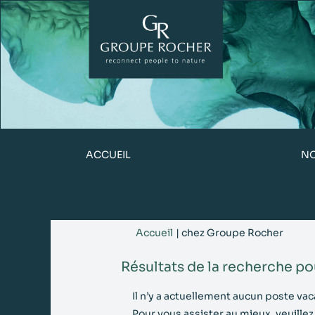
ACCUEIL
N
(page
Accueil
|
chez Groupe Rocher
actuel
Résultats de la recherche po
Il n’y a actuellement aucun poste va
Pour vous assister au mieux, veuille